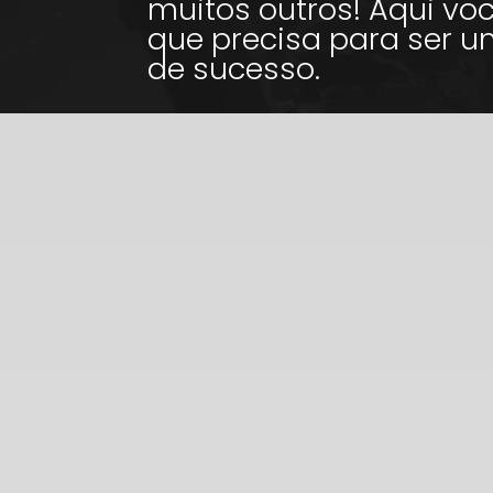
muitos outros! Aqui vo
que precisa para ser u
de sucesso.