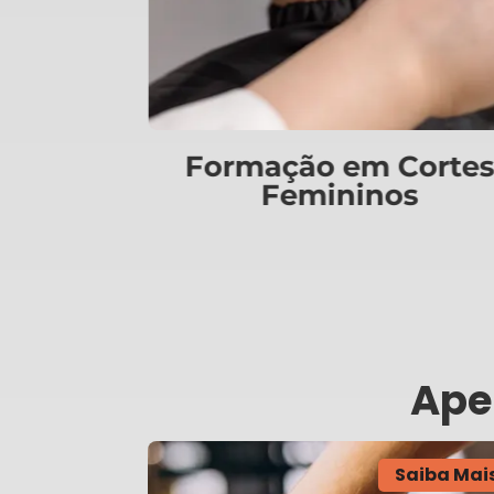
Cortes
Formação em
os
Escovista
Ape
Saiba Mai